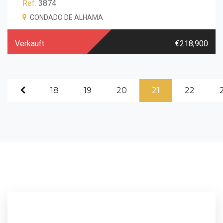
Ref.
3874
CONDADO DE ALHAMA
Verkauft
€218,900
18
19
20
21
22