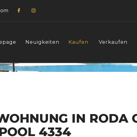
com
epage
Neuigkeiten
Kaufen
Verkaufen
WOHNUNG IN RODA 
 POOL 4334