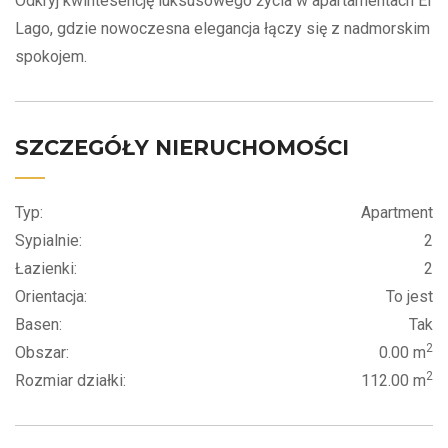
Odkryj kwintesencję luksusowego życia w apartamentach El
Lago, gdzie nowoczesna elegancja łączy się z nadmorskim
spokojem.
SZCZEGÓŁY NIERUCHOMOŚCI
Typ:
Apartment
Sypialnie:
2
Łazienki:
2
Orientacja:
To jest
Basen:
Tak
2
Obszar:
0.00 m
2
Rozmiar działki:
112.00 m