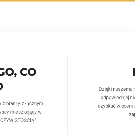
GO, CO
O
Dzięki naszemu n
odpowiedniej ni
w z branży z łącznym
uzyskać więcej in
yscy mieszkający w
za
RZECZYWISTOŚCIĄ”.