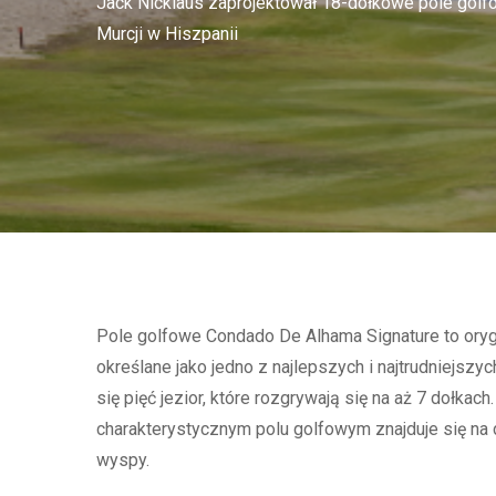
Jack Nicklaus zaprojektował 18-dołkowe pole gol
Murcji w Hiszpanii
Pole golfowe Condado De Alhama Signature to oryg
określane jako jedno z najlepszych i najtrudniejszy
się pięć jezior, które rozgrywają się na aż 7 dołkac
charakterystycznym polu golfowym znajduje się na d
wyspy.