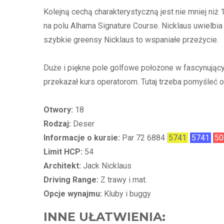
Kolejną cechą charakterystyczną jest nie mniej ni
na polu Alhama Signature Course. Nicklaus uwielbia
szybkie greensy Nicklaus to wspaniałe przeżycie.
Duże i piękne pole golfowe położone w fascynujący
przekazał kurs operatorom. Tutaj trzeba pomyśleć o
Otwory:
18
Rodzaj:
Deser
Informacje o kursie:
Par 72 6884
5741
5741
50
Limit HCP:
54
Architekt:
Jack Nicklaus
Driving Range:
Z trawy i mat.
Opcje wynajmu:
Kluby i buggy
INNE UŁATWIENIA: