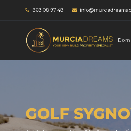
868 08 97 48
info@murciadreams.
Dom
GOLF SYGN