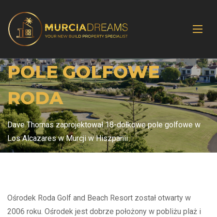
POLE GOLFOWE
RODA
Dave Thomas zaprojektował 18-dołkowe pole golfowe w
Los Alcazares w Murcji w Hiszpanii
Ośrodek Roda Golf and Beach Resort został otwarty w
2006 roku. Ośrodek jest dobrze położony w pobliżu plaż i