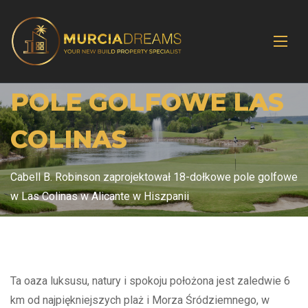
POLE GOLFOWE LAS
COLINAS
Cabell B. Robinson zaprojektował 18-dołkowe pole golfowe
w Las Colinas w Alicante w Hiszpanii
Ta oaza luksusu, natury i spokoju położona jest zaledwie 6
km od najpiękniejszych plaż i Morza Śródziemnego, w