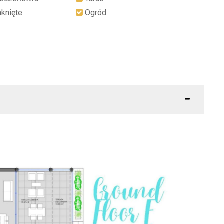
knięte
Ogród