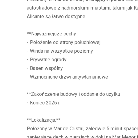
autostradowe z nadmorskimi miastami, takimi jak Ka
Alicante są łatwo dostępne.
**Najważniejsze cechy
- Położenie od strony południowej
- Winda na wszystkie poziomy
- Prywatne ogrody
- Basen wspólny
- Wzmocnione drzwi antywłamaniowe
**Zakończenie budowy i oddanie do użytku
- Koniec 2026 r.
**Lokalizacja:**
Położony w Mar de Cristal, zaledwie 5 minut space
zapierające dech w piersiach widoki na Mar Menor 