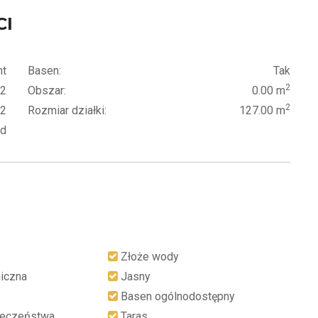
CI
nt
Basen:
Tak
2
2
Obszar:
0.00 m
2
2
Rozmiar działki:
127.00 m
ód
Złoże wody
niczna
Jasny
Basen ogólnodostępny
ieczeństwa
Taras