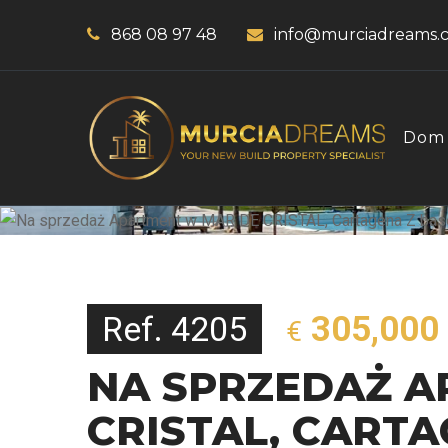
868 08 97 48
info@murciadreams.
Dom
Ref. 4205
305,000
€
NA SPRZEDAŻ A
CRISTAL, CART