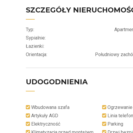
SZCZEGÓŁY NIERUCHOMOŚ
Typ:
Apartme
Sypialnie:
Łazienki:
Orientacja:
Południowy zach
UDOGODNIENIA
Wbudowana szafa
Ogrzewanie
Artykuły AGD
Linia telefo
Elektryczność
Parking
Klimatyzacja przed montażem
Drzwi bezp