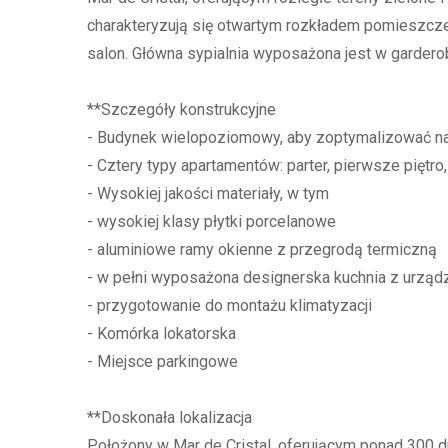
charakteryzują się otwartym rozkładem pomieszcze
salon. Główna sypialnia wyposażona jest w garderob
**Szczegóły konstrukcyjne
- Budynek wielopoziomowy, aby zoptymalizować na
- Cztery typy apartamentów: parter, pierwsze piętro,
- Wysokiej jakości materiały, w tym
- wysokiej klasy płytki porcelanowe
- aluminiowe ramy okienne z przegrodą termiczną
- w pełni wyposażona designerska kuchnia z urzą
- przygotowanie do montażu klimatyzacji
- Komórka lokatorska
- Miejsce parkingowe
**Doskonała lokalizacja
Położony w Mar de Cristal, oferującym ponad 300 d