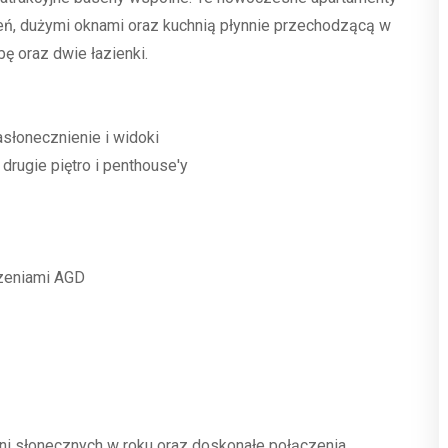
ń, dużymi oknami oraz kuchnią płynnie przechodzącą w
ę oraz dwie łazienki.
słonecznienie i widoki
 drugie piętro i penthouse'y
dzeniami AGD
ni słonecznych w roku oraz doskonałe połączenia