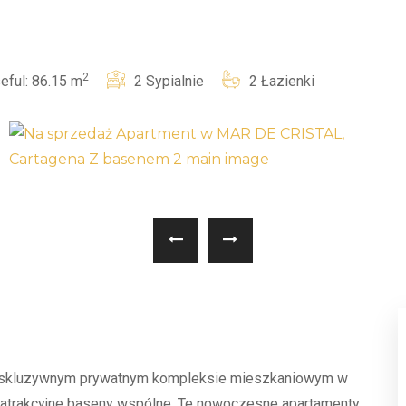
2
eful: 86.15 m
2 Sypialnie
2 Łazienki
ekskluzywnym prywatnym kompleksie mieszkaniowym w
 i atrakcyjne baseny wspólne. Te nowoczesne apartamenty