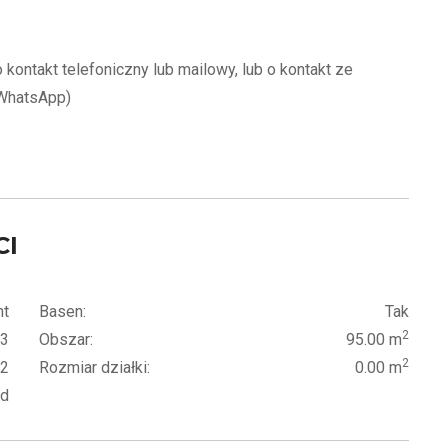
kontakt telefoniczny lub mailowy, lub o kontakt ze
WhatsApp)
CI
nt
Basen:
Tak
2
3
Obszar:
95.00 m
2
2
Rozmiar działki:
0.00 m
ód