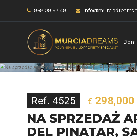
868 08 97 48
info@murciadreams.
Dom
Ref. 4525
298,000
€
NA SPRZEDAŻ A
DEL PINATAR, S