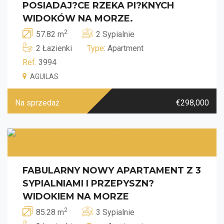
POSIADAJ?CE RZEKA PI?KNYCH
WIDOKÓW NA MORZE.
2
57.82 m
2 Sypialnie
2 Łazienki
Type
: Apartment
Ref.
3994
AGUILAS
Na sprzedaż
€298,000
FABULARNY NOWY APARTAMENT Z 3
SYPIALNIAMI I PRZEPYSZN?
WIDOKIEM NA MORZE
2
85.28 m
3 Sypialnie