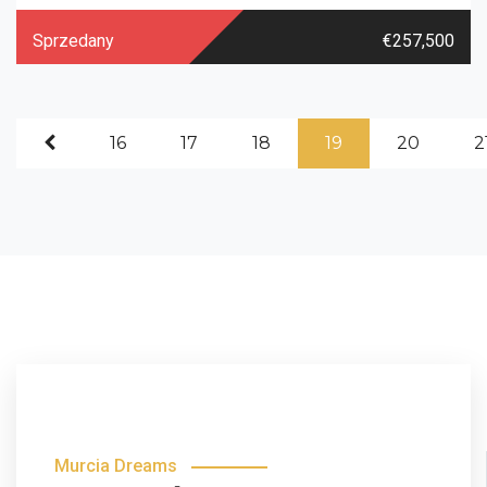
Sprzedany
€257,500
16
17
18
19
20
2
Murcia Dreams