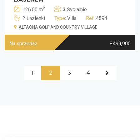
2
126.00 m
3 Sypialnie
2 Łazienki
Type
: Villa
Ref.
4594
ALTAONA GOLF AND COUNTRY VILLAGE
Na sprzedaż
€499,900
1
2
3
4