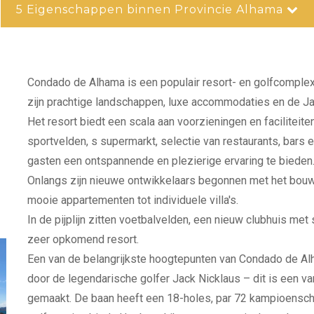
5 Eigenschappen binnen Provincie Alhama
Condado de Alhama is een populair resort- en golfcomplex
zijn prachtige landschappen, luxe accommodaties en de Ja
Het resort biedt een scala aan voorzieningen en facilite
sportvelden, s
supermarkt, selectie van restaurants, bars
gasten een ontspannende en plezierige ervaring te bieden
Onlangs zijn nieuwe ontwikkelaars begonnen met het bouw
mooie appartementen tot individuele villa's.
In de pijplijn zitten voetbalvelden, een nieuw clubhuis met 
zeer opkomend resort.
Een van de belangrijkste hoogtepunten van Condado de Al
door de legendarische golfer Jack Nicklaus – dit is een v
gemaakt. De baan heeft een 18-holes, par 72 kampioensch