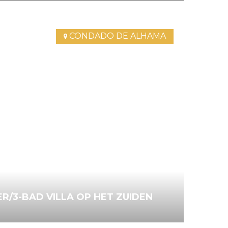
2
Bathrooms
Ref.
4732
CONDADO DE ALHAMA
R/3-BAD VILLA OP HET ZUIDEN
3
Bathrooms
Ref.
3841