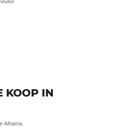
minuten.
 KOOP IN
ie Alhama.