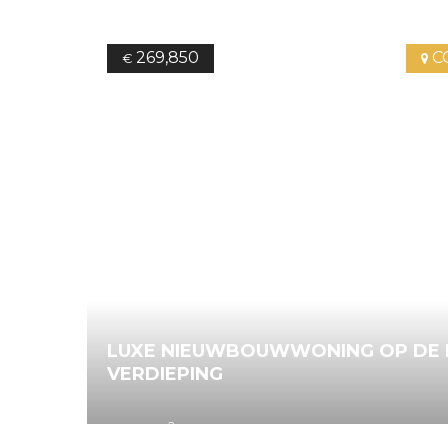
269,850
C
€
LUXE NIEUWBOUWWONING OP DE 
VERDIEPING
2
78.25
m
2
Bedrooms
2
Bathrooms
Ref.
4