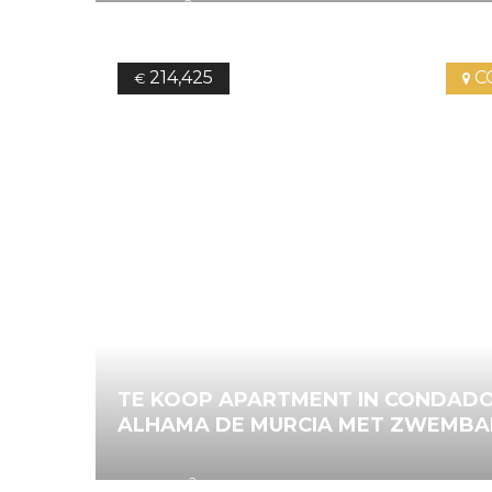
2
78.25
m
2
Bedrooms
2
Bathrooms
Ref.
4
214,425
C
€
TE KOOP APARTMENT IN CONDADO
ALHAMA DE MURCIA MET ZWEMB
2
90.42
m
2
Bedrooms
2
Bathrooms
Ref.
4