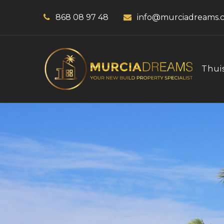
868 08 97 48
info@murciadreams.
Thui