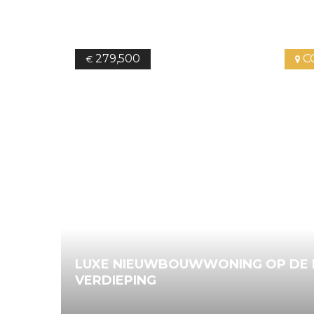
279,500
C
€
LUXE NIEUWBOUWWONING OP DE 
VERDIEPING