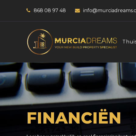
868 08 97 48
info@murciadreams.
Thui
FINANCIËN