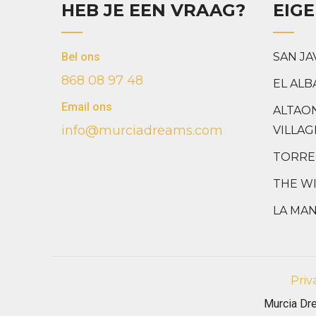
HEB JE EEN VRAAG?
EIG
Bel ons
SAN JA
868 08 97 48
EL ALB
Email ons
ALTAO
info@murciadreams.com
VILLAG
TORRE
THE WI
LA MA
Priv
Murcia Dr