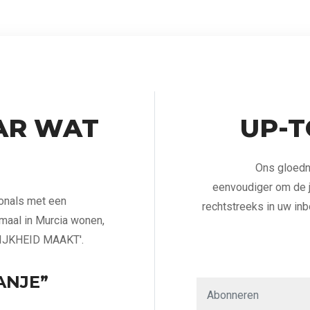
AR WAT
UP-T
Ons gloedn
eenvoudiger om de j
ionals met een
rechtstreeks in uw inb
emaal in Murcia wonen,
IJKHEID MAAKT'.
ANJE”