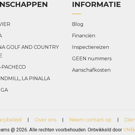
ENSCHAPPEN
INFORMATIE
VIER
Blog
A
Financiën
NA GOLF AND COUNTRY
Inspectiereizen
E
GEEN nummers
-PACHECO
Aanschafkosten
NDMILL, LA PINALLA
NGA
acybeleid
|
Over ons
|
Neem contact op
|
Die
eams @ 2026. Alle rechten voorbehouden. Ontwikkeld door
VNB