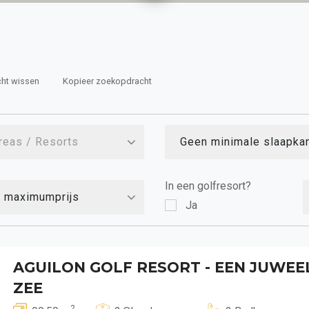
ht wissen
Kopieer zoekopdracht
Areas / Resorts
Geen minimale slaapka
In een golfresort?
 maximumprijs
Ja
AGUILON GOLF RESORT - EEN JUWE
ZEE
2