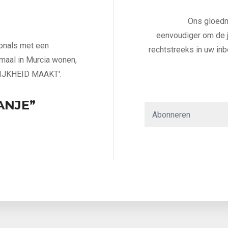
Ons gloedn
eenvoudiger om de j
ionals met een
rechtstreeks in uw inb
emaal in Murcia wonen,
IJKHEID MAAKT'.
ANJE”