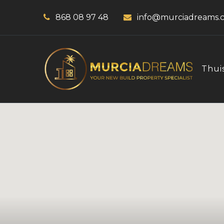
868 08 97 48
info@murciadreams.
Thui