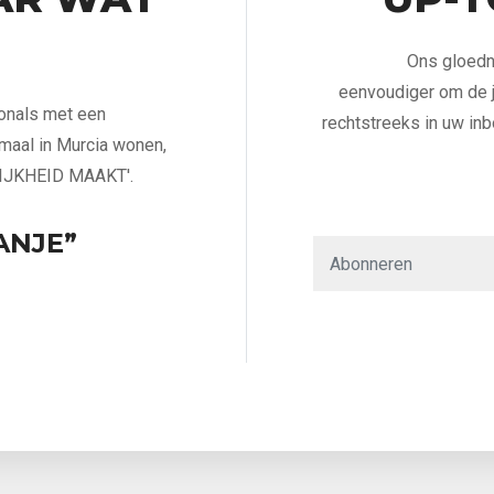
Ons gloedn
eenvoudiger om de j
ionals met een
rechtstreeks in uw inb
emaal in Murcia wonen,
IJKHEID MAAKT'.
ANJE”