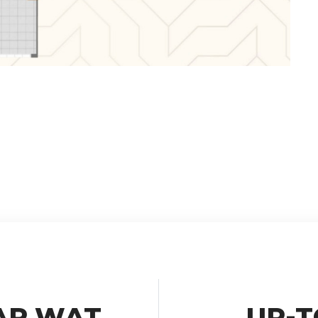
AR WAT
UP-T