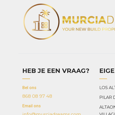
HEB JE EEN VRAAG?
EIG
Bel ons
LOS AL
868 08 97 48
PILAR 
Email ons
ALTAO
info@murciadreams.com
VILLAG