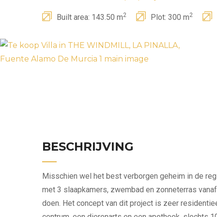
2
2
Built area: 143.50 m
Plot: 300 m
BESCHRIJVING
Misschien wel het best verborgen geheim in de regio
met 3 slaapkamers, zwembad en zonneterras vanaf 
doen. Het concept van dit project is zeer resident
centrum, een dierenarts en een apotheek, slechts 1