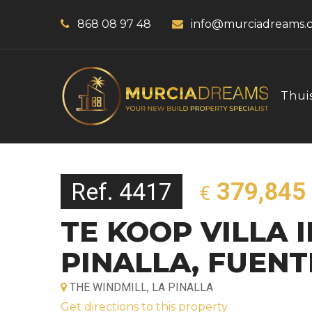
868 08 97 48
info@murciadreams.
Thui
Ref. 4417
379,845
€
TE KOOP VILLA 
PINALLA, FUENT
THE WINDMILL, LA PINALLA
Get directions to this property