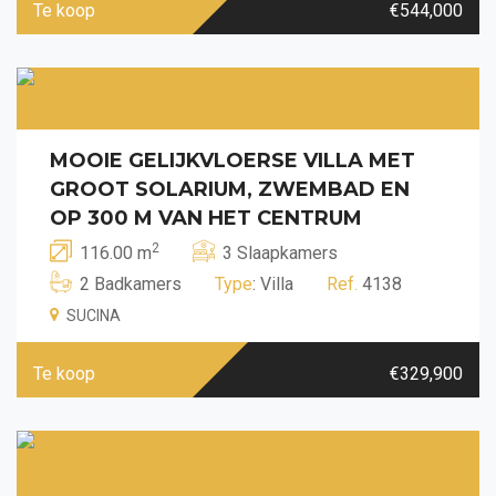
Te koop
€544,000
MOOIE GELIJKVLOERSE VILLA MET
GROOT SOLARIUM, ZWEMBAD EN
OP 300 M VAN HET CENTRUM
2
116.00 m
3 Slaapkamers
2 Badkamers
Type
: Villa
Ref.
4138
SUCINA
Te koop
€329,900