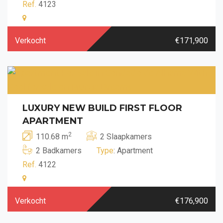
Ref.
4123
Verkocht
€171,900
LUXURY NEW BUILD FIRST FLOOR
APARTMENT
2
110.68 m
2 Slaapkamers
2 Badkamers
Type
: Apartment
Ref.
4122
Verkocht
€176,900