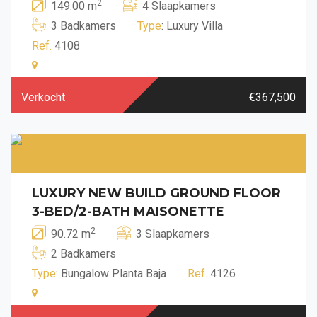
2
149.00 m
4 Slaapkamers
3 Badkamers
Type
: Luxury Villa
Ref.
4108
Verkocht
€367,500
LUXURY NEW BUILD GROUND FLOOR
3-BED/2-BATH MAISONETTE
2
90.72 m
3 Slaapkamers
2 Badkamers
Type
: Bungalow Planta Baja
Ref.
4126