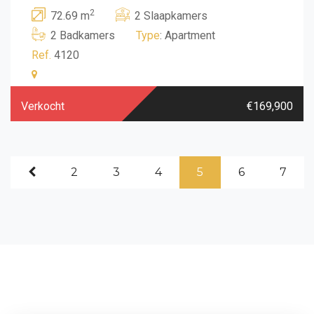
2
72.69 m
2 Slaapkamers
2 Badkamers
Type
: Apartment
Ref.
4120
Verkocht
€169,900
2
3
4
5
6
7