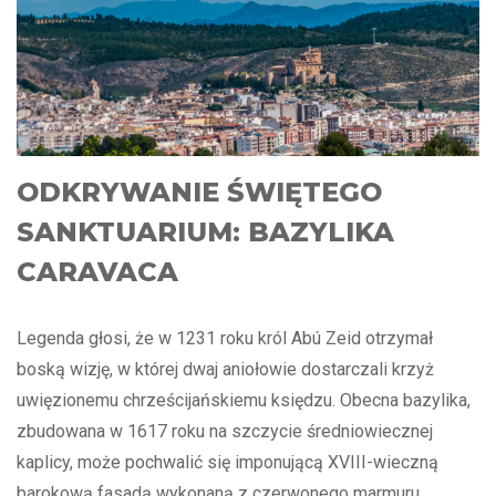
ODKRYWANIE ŚWIĘTEGO
SANKTUARIUM: BAZYLIKA
CARAVACA
Legenda głosi, że w 1231 roku król Abú Zeid otrzymał
boską wizję, w której dwaj aniołowie dostarczali krzyż
uwięzionemu chrześcijańskiemu księdzu. Obecna bazylika,
zbudowana w 1617 roku na szczycie średniowiecznej
kaplicy, może pochwalić się imponującą XVIII-wieczną
barokową fasadą wykonaną z czerwonego marmuru