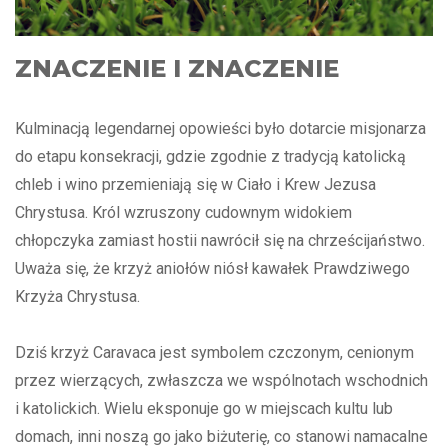
ZNACZENIE I ZNACZENIE
Kulminacją legendarnej opowieści było dotarcie misjonarza
do etapu konsekracji, gdzie zgodnie z tradycją katolicką
chleb i wino przemieniają się w Ciało i Krew Jezusa
Chrystusa. Król wzruszony cudownym widokiem
chłopczyka zamiast hostii nawrócił się na chrześcijaństwo.
Uważa się, że krzyż aniołów niósł kawałek Prawdziwego
Krzyża Chrystusa.
Dziś krzyż Caravaca jest symbolem czczonym, cenionym
przez wierzących, zwłaszcza we wspólnotach wschodnich
i katolickich. Wielu eksponuje go w miejscach kultu lub
domach, inni noszą go jako biżuterię, co stanowi namacalne