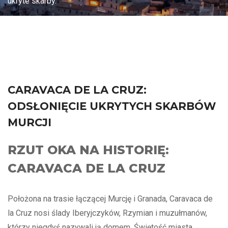
ukryte skarby.
CARAVACA DE LA CRUZ:
ODSŁONIĘCIE UKRYTYCH SKARBÓW
MURCJI
RZUT OKA NA HISTORIĘ:
CARAVACA DE LA CRUZ
Położona na trasie łączącej Murcję i Granada, Caravaca de
la Cruz nosi ślady Iberyjczyków, Rzymian i muzułmanów,
którzy niegdyś nazywali ją domem. Świętość miasta