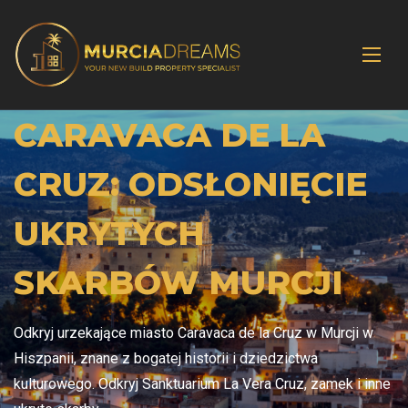
CARAVACA DE LA
CRUZ: ODSŁONIĘCIE
UKRYTYCH
SKARBÓW MURCJI
Odkryj urzekające miasto Caravaca de la Cruz w Murcji w
Hiszpanii, znane z bogatej historii i dziedzictwa
kulturowego. Odkryj Sanktuarium La Vera Cruz, zamek i inne