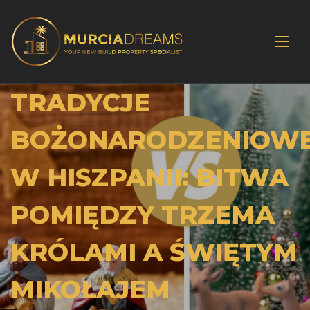
TRADYCJE
BOŻONARODZENIOW
W HISZPANII: BITWA
POMIĘDZY TRZEMA
KRÓLAMI A ŚWIĘTYM
MIKOŁAJEM