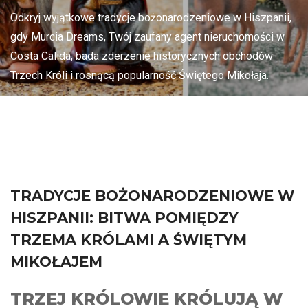
Odkryj wyjątkowe tradycje bożonarodzeniowe w Hiszpanii,
gdy Murcia Dreams, Twój zaufany agent nieruchomości w
Costa Calida, bada zderzenie historycznych obchodów
Trzech Króli i rosnącą popularność Świętego Mikołaja.
TRADYCJE BOŻONARODZENIOWE W
HISZPANII: BITWA POMIĘDZY
TRZEMA KRÓLAMI A ŚWIĘTYM
MIKOŁAJEM
TRZEJ KRÓLOWIE KRÓLUJĄ W