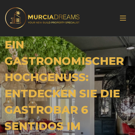
EIN
GASTRONOMISCHER
HOCHGENUSS:
ENTDECKEN SIE DIE
GASTROBAR 6
SENTIDOS IM