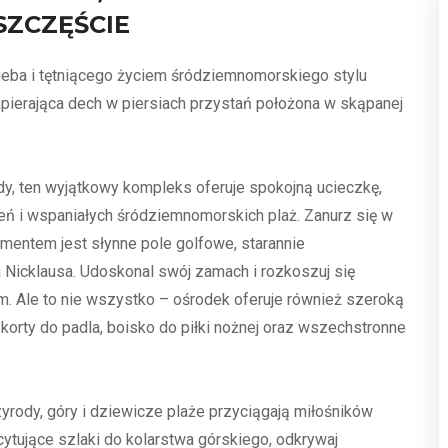
SZCZĘŚCIE
nieba i tętniącego życiem śródziemnomorskiego stylu
zapierająca dech w piersiach przystań położona w skąpanej
y, ten wyjątkowy kompleks oferuje spokojną ucieczkę,
ń i wspaniałych śródziemnomorskich plaż. Zanurz się w
ementem jest słynne pole golfowe, starannie
Nicklausa. Udoskonal swój zamach i rozkoszuj się
m. Ale to nie wszystko – ośrodek oferuje również szeroką
korty do padla, boisko do piłki nożnej oraz wszechstronne
zyrody, góry i dziewicze plaże przyciągają miłośników
tujące szlaki do kolarstwa górskiego, odkrywaj