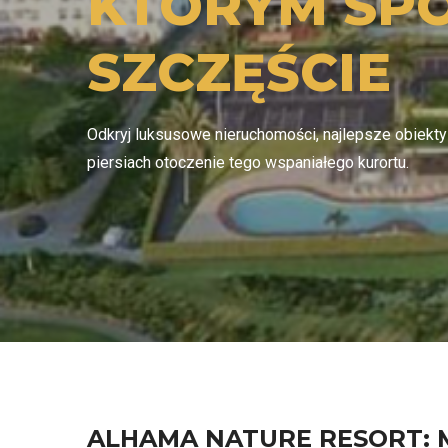
KTÓRYM SPO
SZCZĘŚCIE
Odkryj luksusowe nieruchomości, najlepsze obiekty
piersiach otoczenie tego wspaniałego kurortu.
ALHAMA NATURE RESORT: 