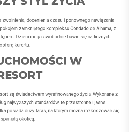
Y STYL ŻYCIA
o zwolnienia, docenienia czasu i ponownego nawiązania
i spokojem zamkniętego kompleksu Condado de Alhama, z
tępem. Dzieci mogą swobodnie bawić się na licznych
sferą kurortu.
UCHOMOŚCI W
RESORT
esort są świadectwem wyrafinowanego życia. Wykonane z
ug najwyższych standardów, te przestronne i jasne
tka posiada duży taras, na którym można rozkoszować się
spaniałą okolicą.