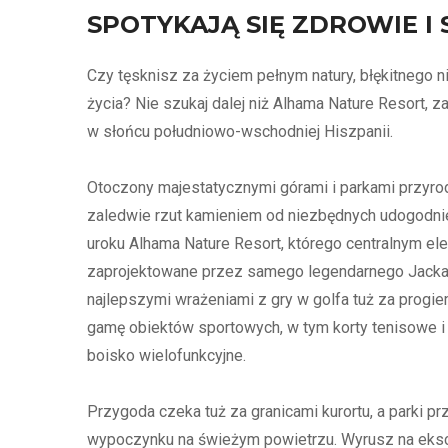
SPOTYKAJĄ SIĘ ZDROWIE I 
Czy tęsknisz za życiem pełnym natury, błękitnego 
życia? Nie szukaj dalej niż Alhama Nature Resort, 
w słońcu południowo-wschodniej Hiszpanii.
Otoczony majestatycznymi górami i parkami przyrod
zaledwie rzut kamieniem od niezbędnych udogodnie
uroku Alhama Nature Resort, którego centralnym el
zaprojektowane przez samego legendarnego Jacka 
najlepszymi wrażeniami z gry w golfa tuż za progie
gamę obiektów sportowych, w tym korty tenisowe i 
boisko wielofunkcyjne.
Przygoda czeka tuż za granicami kurortu, a parki pr
wypoczynku na świeżym powietrzu. Wyrusz na ekscy