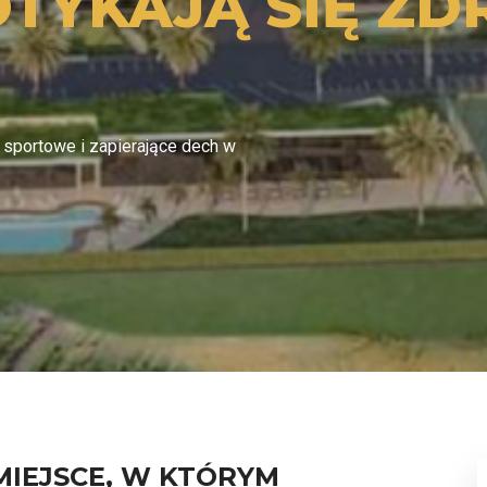
TYKAJĄ SIĘ ZD
 sportowe i zapierające dech w
MIEJSCE, W KTÓRYM