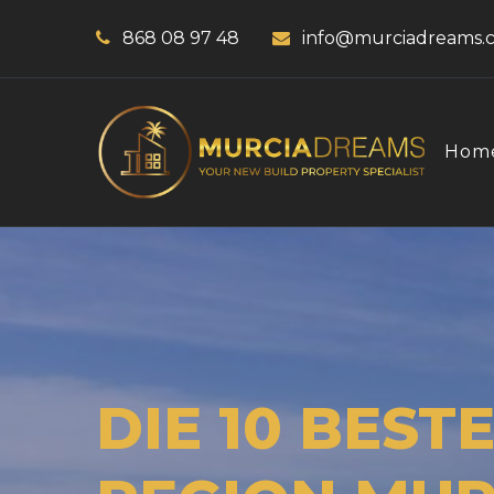
868 08 97 48
info@murciadreams.
Hom
DIE 10 BES