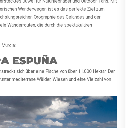
verstecktes Juwel für Naturliebhaber und Outdoor-Fans. Mit
erischen Wanderwegen ist es das perfekte Ziel zum
echslungsreichen Orographie des Geländes und der
ele Wanderrouten, die durch die spektakulären
 Murcia:
RA ESPUÑA
rstreckt sich über eine Fläche von über 11.000 Hektar. Der
arunter mediterrane Wälder, Wiesen und eine Vielzahl von